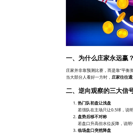
一、为什么庄家永远赢
庄家并非靠预测比赛，而是靠“平衡资
当大部分人看好一方时，
庄家往往通
二、逆向观察的三大信
热门队初盘让浅盘
若强队在主场只让0.5球，说
盘势后移不对称
若盘口升高但水位反降，说明
临场盘口突然降盘