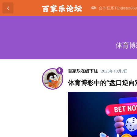
合作联系TG:@seo868
体育博
百家乐在线下注
2025年10月7日
体育博彩中的“盘口逆向