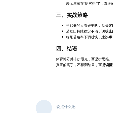
表示庄家在“诱买热门”，真正
三、实战策略
当80%的人看好主队，
反买客
若盘口持续稳定不动，
说明庄
临场若赔率下调过快，建议
半
四、结语
体育博彩并非拼眼光，而是拼思维。
真正的高手，不预测结果，而是
读懂
说点什么吧...