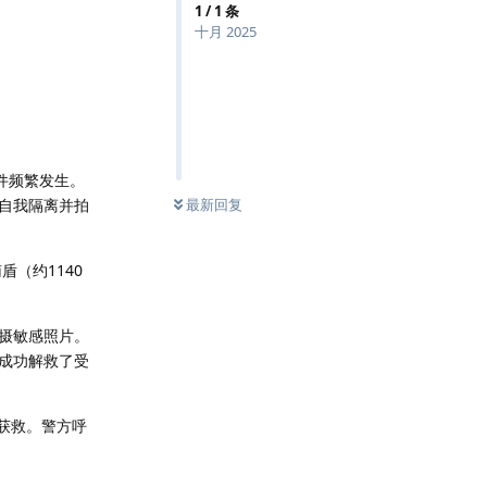
1
/
1
条
十月 2025
件频繁发生。
自我隔离并拍
最新回复
（约1140
摄敏感照片。
，成功解救了受
获救。警方呼