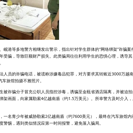
、岘港等多地警方相继发出警示，指出针对学生群体的“网络绑架”诈骗案
年受骗，导致巨额财产损失。此类骗局往往利用学生的恐惧心理，诱导其
。
人员的诈骗电话，被谎称涉嫌毒品犯罪，对方要求其转账近3000万越南盾
到汽车旅馆拍摄不雅照片。
生被诈骗分子冒充公职人员指控涉毒，诱骗至金瓯省酒店隔离，并被迫拍
造绑架画面，向家属勒索4亿越南盾（约1.5万美元）。所幸警方及时介入
，一名青少年被威胁勒索2亿越南盾（约7600美元），最终在汽车旅馆内
度警惕，遇到类似情况应第一时间报警，避免落入骗局。