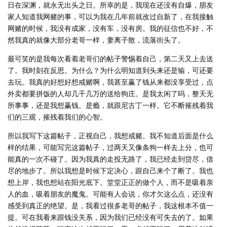
日在深渊，就永无出头之日。所幸的是，我现在还没有自爆，朋友
家人知道我网赌的事，可以为我在几年前就改过自新了，在我接触
网赌的时候，我没有成家，没有车，没有房。我的征信也不好，不
然我真的就像大部分老哥一样，妻离子散，流落街头了。
最可笑的是我每次看着老哥们的帖子警惕着自己，第二天又上去送
了。我时刻在反思。为什么？为什么明知道到头来还是输，可还要
去玩。我真的好想好想戒赌啊，我甚至赢了钱从来都没享受过，点
外卖都要拼饭的人却几千几万的送给狗庄。是我太闲了吗，整天无
所事事，还是我想赢钱。是瘾，就跟尼古丁一样。它不断摧残着我
们的三观，摧残着我们的心智。
所以我写下这篇帖子，正视自己，我想戒赌。我不知道后面是什么
样的结果，可能写完这篇帖子，过两天又像条狗一样去上分，也可
能真的一次不碰了。因为我真的走投无路了，我已经走到贷尽，借
尽的地步了。所以我想是时候下定决心，跟自己来个了断了。我也
想上岸，我也想站在阳光底下。堂堂正正的做个人，而不是吸着亲
人的血，吸着朋友的魔鬼。可能有人会说，你才欠这么点，还没有
感受到真正的绝望。是，我看过很多老哥的帖子，我这根本不值一
提。可在我看来跟钱没关系，因为我们已经没有可失去的了。如果