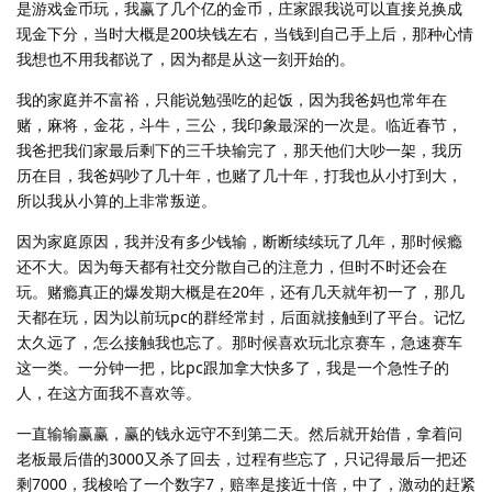
是游戏金币玩，我赢了几个亿的金币，庄家跟我说可以直接兑换成
现金下分，当时大概是200块钱左右，当钱到自己手上后，那种心情
我想也不用我都说了，因为都是从这一刻开始的。
我的家庭并不富裕，只能说勉强吃的起饭，因为我爸妈也常年在
赌，麻将，金花，斗牛，三公，我印象最深的一次是。临近春节，
我爸把我们家最后剩下的三千块输完了，那天他们大吵一架，我历
历在目，我爸妈吵了几十年，也赌了几十年，打我也从小打到大，
所以我从小算的上非常叛逆。
因为家庭原因，我并没有多少钱输，断断续续玩了几年，那时候瘾
还不大。因为每天都有社交分散自己的注意力，但时不时还会在
玩。赌瘾真正的爆发期大概是在20年，还有几天就年初一了，那几
天都在玩，因为以前玩pc的群经常封，后面就接触到了平台。记忆
太久远了，怎么接触我也忘了。那时候喜欢玩北京赛车，急速赛车
这一类。一分钟一把，比pc跟加拿大快多了，我是一个急性子的
人，在这方面我不喜欢等。
一直输输赢赢，赢的钱永远守不到第二天。然后就开始借，拿着问
老板最后借的3000又杀了回去，过程有些忘了，只记得最后一把还
剩7000，我梭哈了一个数字7，赔率是接近十倍，中了，激动的赶紧