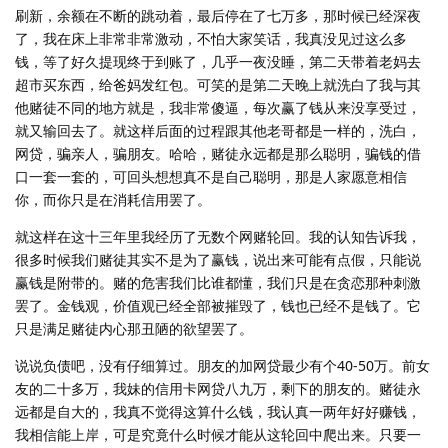
刷新，余额在不断的跳动着，最后停在了七万多，那时候已经深夜
了，我在床上非常非常激动，不怕大家笑话，我真没见过这么多
钱，等了好久提现终于到账了，几乎一夜没睡，第二天带着老妈去
超市买东西，给爸妈发红包。可笑的是第二天晚上就洗白了我与其
他赌徒不同的地方就是，我非常傻逼，每次赢了钱从来没享受过，
就又输回去了。就这样后面的过程跟其他老哥都是一样的，洗白，
网贷，骗亲人，骗朋友。哈哈，赌徒永远都是那么聪明，骗钱的借
口一套一套的，可回头想想真不是自己聪明，那是人家愿意相信
你，而你只是在消耗信用罢了。
就这样在这十三年里我经历了无数个网赌轮回。我的认知告诉我，
很多时候我们赌徒其实不是为了赢钱，说出来可能有点假，只能说
赢钱是附带的。赌的危害我们比谁都懂，我们只是在贪恋那种刺激
罢了。金钱观，价值观已经全部被摧毁了，钱也已经不是钱了。它
只是满足赌徒内心那丑陋的欲望罢了。
说说负债吧，没有仔细算过。朋友的加网贷最少有个40-50万。前女
友的二十多万，我妹的信用卡网贷八九万，剩下的朋友的。赌徒永
远都是自大的，我真不觉得这算什么钱，我认真一两年好好赚钱，
我相信能上岸，可是究竟什么时候才能从这轮回中爬出来。只要一