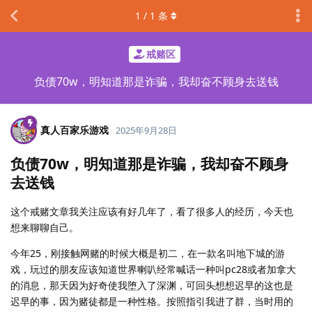
1
/
1
条
戒赌区
负债70w，明知道那是诈骗，我却奋不顾身去送钱
真人百家乐游戏
2025年9月28日
负债70w，明知道那是诈骗，我却奋不顾身
去送钱
这个戒赌文章我关注应该有好几年了，看了很多人的经历，今天也
想来聊聊自己。
今年25，刚接触网赌的时候大概是初二，在一款名叫地下城的游
戏，玩过的朋友应该知道世界喇叭经常喊话一种叫pc28或者加拿大
的消息，那天因为好奇使我堕入了深渊，可回头想想迟早的这也是
迟早的事，因为赌徒都是一种性格。按照指引我进了群，当时用的