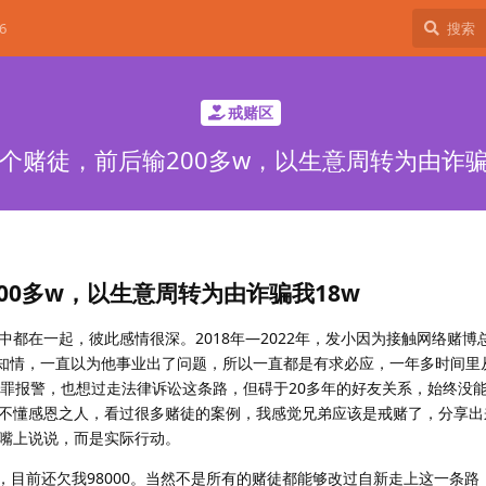
6
戒赌区
个赌徒，前后输200多w，以生意周转为由诈骗
00多w，以生意周转为由诈骗我18w
都在一起，彼此感情很深。2018年—2022年，发小因为接触网络赌博总
知情，一直以为他事业出了问题，所以一直都是有求必应，一年多时间里
骗罪报警，也想过走法律诉讼这条路，但碍于20多年的好友关系，始终没
不懂感恩之人，看过很多赌徒的案例，我感觉兄弟应该是戒赌了，分享出
嘴上说说，而是实际行动。
了，目前还欠我98000。当然不是所有的赌徒都能够改过自新走上这一条