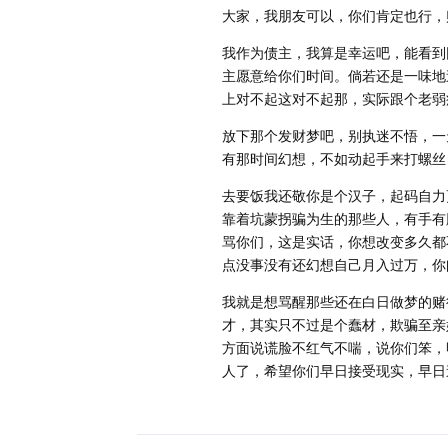
大家，我朋友可以，你们肯定也行，
我作为债主，我算是幸运吧，能看到
主愿意给你们时间。倘若还是一味地
上对不起这对不起那，实际跟个老弱
放下那个发财梦吧，别执迷不悟，一
有那时间幻想，不如动起手来打螺丝
去要饭我还敬你是个汉子，起码自力
靠着坑蒙拐骗为生的那些人，有手有
骂你们，这是实话，你想改变多久都不
点没事没有还幻想自己月入过万，你
我就是想骂醒那些还在白日做梦的赌
才，其实只不过是个蠢材，欺骗至亲
方面说谎脸不红气不喘，说你们笨，
人了，希望你们早日接受现实，早日