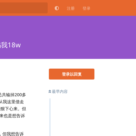
注册
登录
我18w
登录以回复
最早内容
共输掉200多
从我这里借走
能狠下心来。但
来也是想告诉
路，但我想告诉