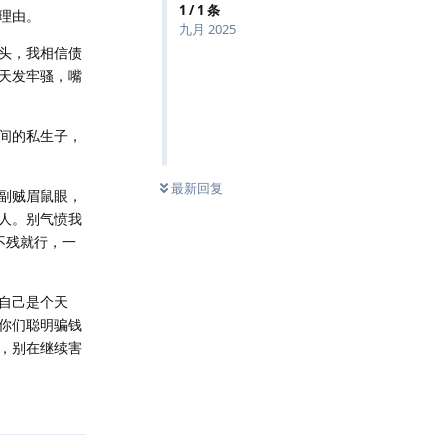
1
/
1
条
理由。
九月 2025
头，我相信债
天发牢骚，嘴
间的私生子，
最新回复
副贼眉鼠眼，
人。别气愤我
不残就行，一
自己是个天
你们聪明骗钱
，别在继续害
回复