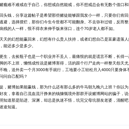
赌瘾难不难戒在于自己，你想戒自然能戒，你不想戒总会有无数个借口和
回头钱，分享这篇帖子是希望那些赌徒能够跟我发小一样，只要你们肯回
逃避，选择摆烂，那你们今生今世都不可能翻身。不去弥补过错，反而整
病残的人一样，恨不得衣来伸手饭来张口，连个70岁老人都不如。
天天的幻想能赢回来，幻想有什么贵人扶持，或者幻想自己是富豪遗落人
，能还多少是多少。
更生，去捡瓶子也是一个职业并不丢人，最痛恨的就是谎言不断，长得一
脚的不上班，懒惰成性说是赌博害得，活的跟个行尸走肉一样整天怨天尤
晚，送外卖一个月3000有手就行，工地要小工轻松月入4000只要身体
问问自己配吗？
徒，赌博如果能赢钱，那为什么还有那么多的牛马朝九晚六上班？你以为
好友，拿着自己流血流汗挣来的钱慷慨境外那群开设赌博网站的骗子，说
明知道那是陷进、深渊，却总是执迷不悟，坑完父母坑朋友老婆，清醒吧
迷途知返。