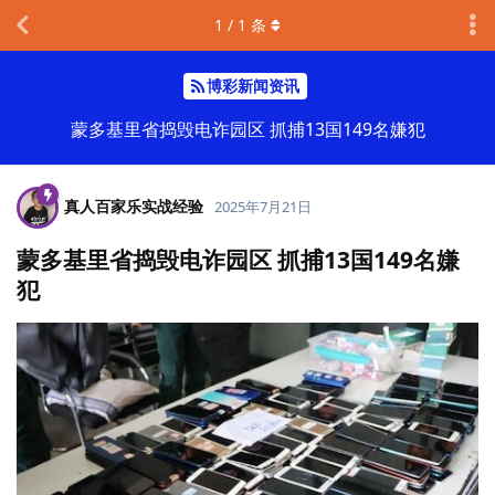
1
/
1
条
博彩新闻资讯
蒙多基里省捣毁电诈园区 抓捕13国149名嫌犯
真人百家乐实战经验
2025年7月21日
蒙多基里省捣毁电诈园区 抓捕13国149名嫌
犯