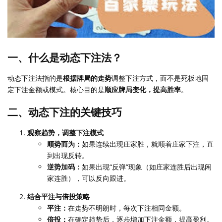
一、什么是动态下注法？
动态下注法指的是
根据牌局的走势
调整下注方式，而不是死板地固
定下注金额或模式。核心目的是
顺应牌局变化，提高胜率
。
二、动态下注的关键技巧
观察趋势，调整下注模式
顺势而为：
如果连续出现庄家胜，就顺着庄家下注，直
到出现反转。
逆势加码：
如果出现“反弹”现象（如庄家连胜后出现闲
家连胜），可以反向跟进。
结合平注与倍投策略
平注：
在走势不明朗时，每次下注相同金额。
倍投：
在确定趋势后，逐步增加下注金额，提高盈利。