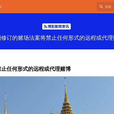
6
博彩新闻资讯
国修订的赌场法案将禁止任何形式的远程或代理
禁止任何形式的远程或代理赌博