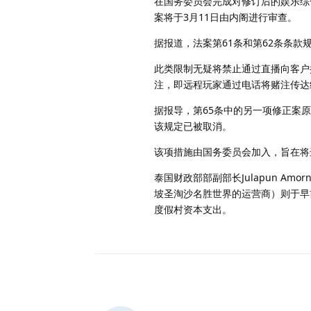
在国务委员会完成对修订后的娱乐综合体
案将于3月11日由内阁进行审查。
据报道，法案第61条和第62条条
此类限制无疑将禁止通过直播向客户
注，即远程玩家通过电话将赌注传达
据报导，第65条中的另一项修正案原
该规定已被取消。
该项措施由国务委员会加入，旨在将
泰国财政部部副部长Julapun A
坡圣淘沙名胜世界的运营商）则于早
度假村资本支出。