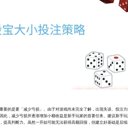
重要的是要「减少亏损」。由于对游戏尚未完全了解，出现失误、投注方
因此，减少亏损并逐渐增加小额收益是新手玩家的首要任务。建议新手玩
，提高判断力。虽然一开始可能无法获得高额回报，但建立好基础是后续