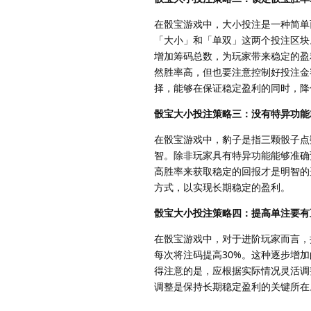
在骰宝游戏中，大小投注是一种简单
「大小」和「单双」这两个投注区块
增加筹码总数，为玩家带来稳定的盈
然胜率高，但也要注意控制好投注金
择，能够在保证稳定盈利的同时，降
骰宝大小投注策略三：没有特异功能
在骰宝游戏中，豹子是指三颗骰子点
智。除非玩家具有特异功能能够准确
高胜率来获取稳定的回报才是明智的
方式，以实现长期稳定的盈利。
骰宝大小投注策略四：提高单注要有
在骰宝游戏中，对于进阶玩家而言，
每次将注码提高30%。这种逐步增
得注意的是，应根据实际情况灵活调
调整是保持长期稳定盈利的关键所在