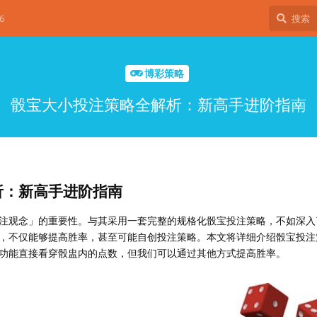
6
博彩策略
骰宝大小投注策略全解析：新高手进阶指南
析：新高手进阶指南
注观念」的重要性。与其采用一套完整的规格化骰宝投注策略，不如深入
，不仅能够提高胜率，甚至可能自创投注策略。本文将详细介绍骰宝投注
功能直接看穿骰盅内的点数，但我们可以通过其他方式提高胜率。