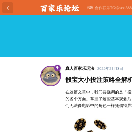
合作联系TG:@seo868
真人百家乐玩法
2025年2月13日
骰宝大小投注策略全解
在这篇文章中，我们要强调的是「投
的各个方面。掌握了这些基本观念后
们无法像电影中的角色一样凭借特异