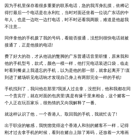
因为手机里保存着很多重要的联系电话，急的我浑身乱摸，依稀记
得打最后一个电话是在永利红，当时对面还坐着一位说广东话的中
年人，也是一边吃一边打电话，时不时还看我两眼，难道是他趁我
不注意…
同伴拿他的手机拨了我的号码，看能否接通，没想到很快电话就被
接通了，正是他接的电话!
费了好大的劲，才从他说的蹩脚的广东普通话音里听懂，原来我和
他的手机型号，款式，颜色一模一样，他打完电话装进口袋，临走
时看到餐桌上我遗忘的手机，以为是他的那一部，就拿起离开了!直
到进了赌场听见电话响才发现自己身上有两部完全一样的手机!
手机找到了，我问他在那里?我派人过去拿，没想到，他和我都在同
一个贵宾厅，就在对面的包房里!真是有缘千里来相会，这个赌客一
个人正在玩百家乐，很热情的又向我解释了一番。
就这样认识了他，一个香港人。取回我的手机，我就忙去了!
出于职业的敏感，我恍惚觉得这个香港人和别的赌客不一样，记得
刚才过去拿手机的时候，看到在赌台上除了筹码，还放着一大堆画