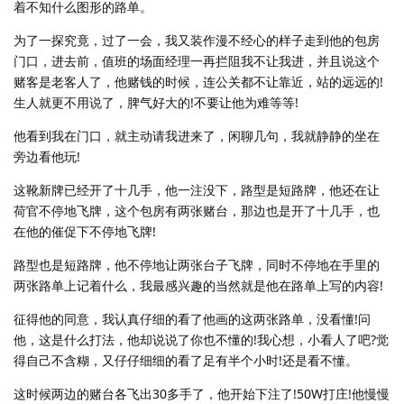
着不知什么图形的路单。
为了一探究竟，过了一会，我又装作漫不经心的样子走到他的包房
门口，进去前，值班的场面经理一再拦阻我不让我进，并且说这个
赌客是老客人了，他赌钱的时候，连公关都不让靠近，站的远远的!
生人就更不用说了，脾气好大的!不要让他为难等等!
他看到我在门口，就主动请我进来了，闲聊几句，我就静静的坐在
旁边看他玩!
这靴新牌已经开了十几手，他一注没下，路型是短路牌，他还在让
荷官不停地飞牌，这个包房有两张赌台，那边也是开了十几手，也
在他的催促下不停地飞牌!
路型也是短路牌，他不停地让两张台子飞牌，同时不停地在手里的
两张路单上记着什么，我最感兴趣的当然就是他在路单上写的内容!
征得他的同意，我认真仔细的看了他画的这两张路单，没看懂!问
他，这是什么打法，他却说说了你也不懂的!我心想，小看人了吧?觉
得自己不含糊，又仔仔细细的看了足有半个小时!还是看不懂。
这时候两边的赌台各飞出30多手了，他开始下注了!50W打庄!他慢慢