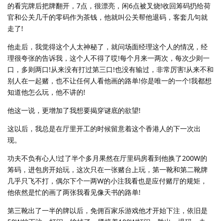
的看完牌后把牌翻开，7点，很漂亮，闲6点被叉烧!收回筹码扔给荷
官和公关几千的零码作为茶钱，他就叫公关帮他退码，客套几句就
走了!
他走后，我觉得这个人太神秘了，就问场面经理这个人的情况，经
理很夸张的告诉我，这个人不得了哎!每个月来一两次，每次少则一
口，多则两口!从来没有打过第三口!也没有输过，非常厉害!从来不和
别人在一起赌，也不让任何人看他画的路单!你是唯一的一个!我都想
知道他怎么玩，他不讲的!
他这一说，更增加了我想要揭穿谜底的欲望!
这以后，我总是在厅里开工的时候留意着这个香港人的下一次出
现。
功夫不负有心人!过了半个多月果然在厅里码房看到他换了200W的
筹码，进包房开始玩，这次只在一张赌台上玩，第一靴和第二靴牌
几乎只飞不打，偶尔下个一两W的小注我看也是应付赌厅的规矩，
他依然是忙的画了两张我看见像天书的路单!
第三靴出了一半的牌以后，免佣百家乐游戏他才开始下注，依旧是