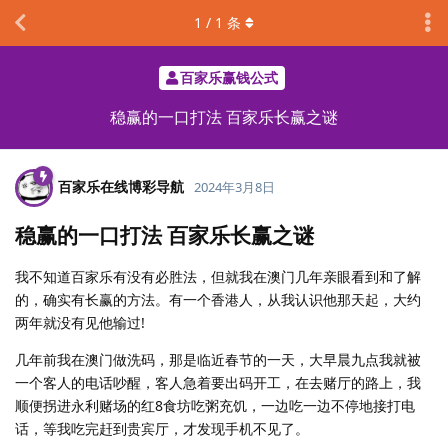
1
/
1
条
百家乐赢钱公式
稳赢的一口打法 百家乐长赢之谜
百家乐在线博彩导航
2024年3月8日
稳赢的一口打法 百家乐长赢之谜
我不知道百家乐有没有必胜法，但就我在澳门几年亲眼看到和了解
的，确实有长赢的方法。有一个香港人，从我认识他那天起，大约
两年就没有见他输过!
几年前我在澳门做洗码，那是临近春节的一天，大早晨九点我就被
一个客人的电话吵醒，客人急着要出码开工，在去赌厅的路上，我
顺便拐进永利赌场的红8食坊吃粥充饥，一边吃一边不停地接打电
话，等我吃完赶到贵宾厅，才发现手机不见了。