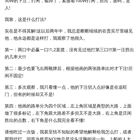
50W的下注，打闲，输掉了，紧接着100W打闲，胜出，退码，走
人!
我靠，这是什么打法?
实在是不得其解!这以后两年中，我总是断断续续的在贵宾厅里碰见
他，他永远都是这样打，我观察了他很久。
第一：两口中必赢一口!1,2直揽，没有见过他打第三口!!!第一注胜出
的几率大!!!
第二：最少也要飞出两靴牌后，根据他画的两张路单比对才下注!庄
闲不固定!
第三：多次观察，我只看懂一点，他的下注切入点好像是在追旺
门，但有的时候却又不是!
第四：他画的路单分为四个区域，左上角区域是典型的大路，上面
做了很多标记，左下角跟大路差不多但又不是大路，右上角是庄闲
胜出的点数，右下角是什么我完全看不懂!
请他吃过一次饭，我甚至恬不知耻的希望他解释给我怎么打，或者
帮我代打，回答当然是NO!他总是没头没脑的说一句，上船的人太