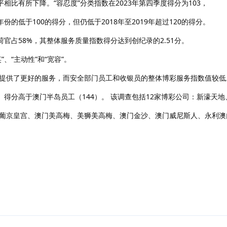
的水平相比有所下降。“容忍度”分类指数在2023年第四季度得分为103，
9影响年份的低于100的得分，但仍低于2018年至2019年超过120的得分。
荷官占58%，其整体服务质量指数得分达到创纪录的2.51分。
、“主动性”和“宽容”。
提供了更好的服务，而安全部门员工和收银员的整体博彩服务指数值较低
）得分高于澳门半岛员工（144）。 该调查包括12家博彩公司：新濠天地
葡京皇宫、澳门美高梅、美狮美高梅、澳门金沙、澳门威尼斯人、永利澳