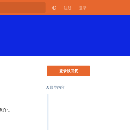
注册
登录
登录以回复
最早内容
宽容”。