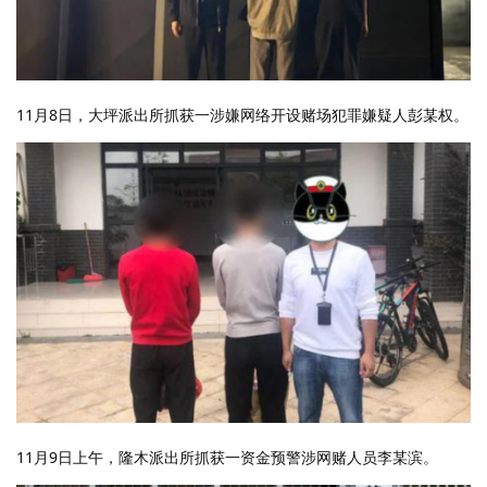
11月8日，大坪派出所抓获一涉嫌网络开设赌场犯罪嫌疑人彭某权。
11月9日上午，隆木派出所抓获一资金预警涉网赌人员李某滨。