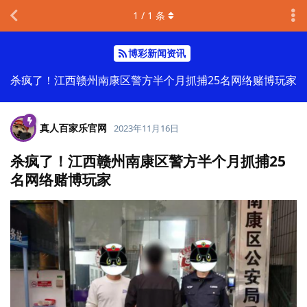
1
/
1
条
博彩新闻资讯
杀疯了！江西赣州南康区警方半个月抓捕25名网络赌博玩家
真人百家乐官网
2023年11月16日
杀疯了！江西赣州南康区警方半个月抓捕25
名网络赌博玩家