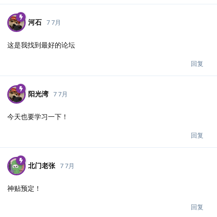
河石
7 7月
这是我找到最好的论坛
回复
阳光湾
7 7月
今天也要学习一下！
回复
北门老张
7 7月
神贴预定！
回复