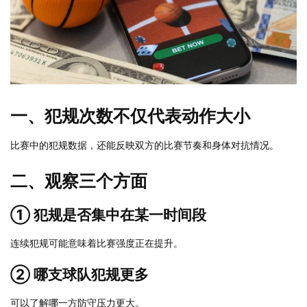
一、犯规次数不仅代表动作大小
比赛中的犯规数据，还能反映双方的比赛节奏和身体对抗情况。
二、观察三个方面
① 犯规是否集中在某一时间段
连续犯规可能意味着比赛强度正在提升。
② 哪支球队犯规更多
可以了解哪一方防守压力更大。