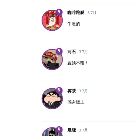
咖啡跑腿
3 7月
牛逼的
河石
3 7月
置顶不谢！
雾茶
3 7月
感谢版主
晨晓
3 7月