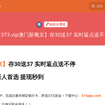
6
站长分享区
373.vip澳门新葡京】存30送37 实时返点送
京】
存30送37 实时返点送不停
 新人首选 提现秒到
PP，完成注册并绑定银行卡，即送37元彩金！下载中心：
373app.com
题】以激活彩金派送！！