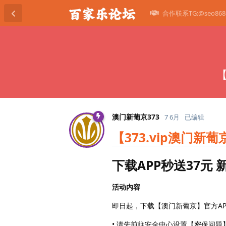
合作联系TG:@seo868
【
澳门新葡京373
7 6月
已编辑
【373.vip澳门新葡
下载APP秒送37元
活动内容
即日起，下载【澳门新葡京】官方A
• 请先前往安全中心设置【密保问