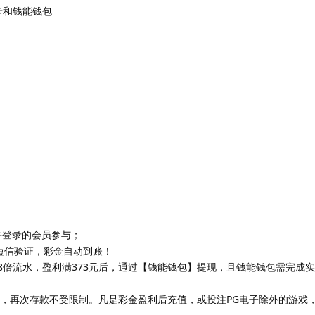
行卡和钱能钱包
并登录的会员参与；
短信验证，彩金自动到账！
8倍流水，盈利满373元后，通过【钱能钱包】提现，且钱能钱包需完成
时，再次存款不受限制。凡是彩金盈利后充值，或投注PG电子除外的游戏