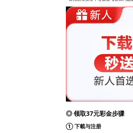
◎ 领取37元彩金步骤
① 下載与注册