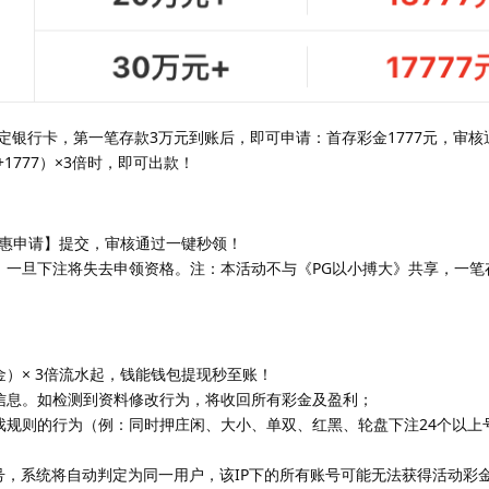
定银行卡，第一笔存款3万元到账后，即可申请：首存彩金1777元，审核
1777）×3倍时，即可出款！
惠申请】提交，审核通过一键秒领！
请，一旦下注将失去申领资格。注：本活动不与《PG以小搏大》共享，一笔
）× 3倍流水起，钱能钱包提现秒至账！
信息。如检测到资料修改行为，将收回所有彩金及盈利；
戏规则的行为（例：同时押庄闲、大小、单双、红黑、轮盘下注24个以上
账号，系统将自动判定为同一用户，该IP下的所有账号可能无法获得活动彩