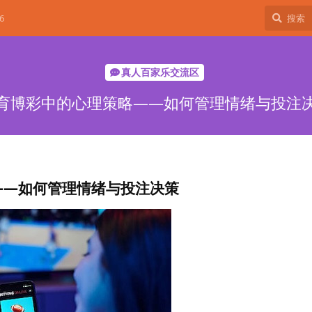
6
真人百家乐交流区
育博彩中的心理策略——如何管理情绪与投注
——如何管理情绪与投注决策