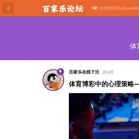
合作联系TG:@seo868
体
百家乐在线下注
28 4月
体育博彩中的心理策略