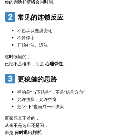
你的判断和情绪会同时崩。
常见的连锁反应
不愿承认走势变化
不肯停手
开始补注、追注
这时候输的，
已经不是概率，而是
心理弹性
。
更稳健的思路
押的是“当下结构”，不是“信仰方向”
允许切换，允许空窗
把“不下”也当成一种决策
百家乐真正难的，
从来不是选庄还是闲，
而是
何时退出判断
。